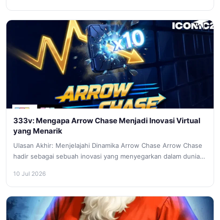
333v: Mengapa Arrow Chase Menjadi Inovasi Virtual
yang Menarik
Ulasan Akhir: Menjelajahi Dinamika Arrow Chase Arrow Chase
hadir sebagai sebuah inovasi yang menyegarkan dalam dunia
permainan virtual, menawarkan pengalaman...
10 Jul 2026